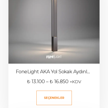
FoneLight AKA Yol Sokak Aydınlatma Direği
₺
13.100
–
₺
16.850
+KDV
SEÇENEKLER