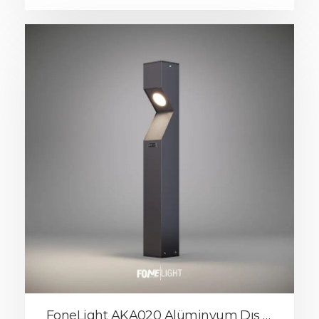
FoneLight AKA020 Alüminyum Dış Mekan Bollard Bahçe Aydınlatması