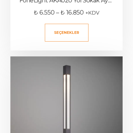
FoneLight AKA020 Yol Sokak Aydınlatma Direği
₺
6.550
–
₺
16.850
+KDV
SEÇENEKLER