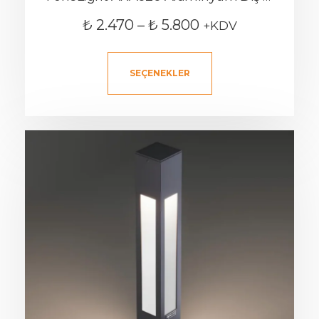
₺
2.470
–
₺
5.800
+KDV
SEÇENEKLER