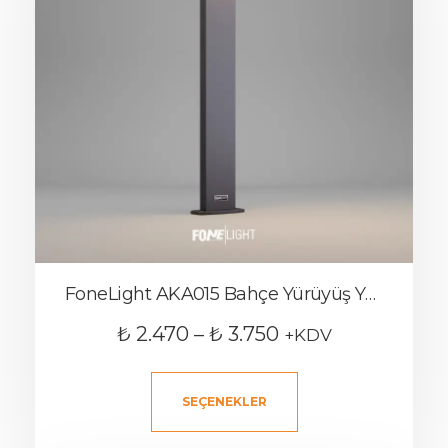
FoneLight AKA015 Bahçe Yürüyüş Yolu Aydınlatma Armatürü
₺
2.470
–
₺
3.750
+KDV
SEÇENEKLER