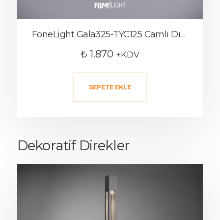
FoneLight Gala325-TYC125 Camlı Dış Mekan Aplik
₺
1.870
+KDV
SEPETE EKLE
Dekoratif Direkler