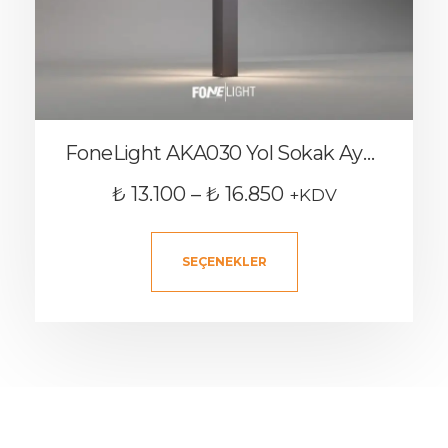
FoneLight AKA030 Yol Sokak Aydınlatma Direği
₺
13.100
–
₺
16.850
+KDV
SEÇENEKLER