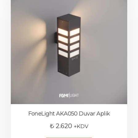
FoneLight AKA050 Duvar Aplik
₺
2.620
+KDV