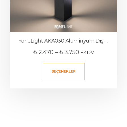
FoneLight AKA030 Alüminyum Dış Mekan Bollard Bahçe Aydınlatması
₺
2.470
–
₺
3.750
+KDV
SEÇENEKLER