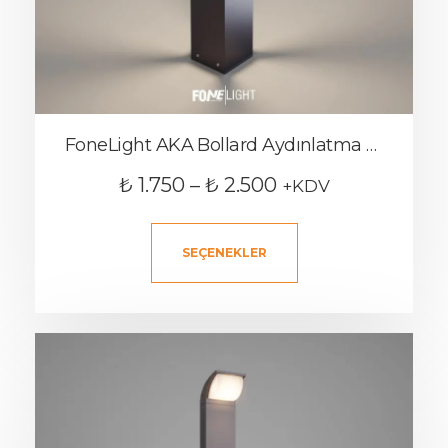
FoneLight AKA Bollard Aydınlatma Bahçe Aydınlatma Armatürü
₺
1.750
–
₺
2.500
+KDV
SEÇENEKLER