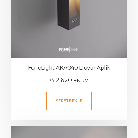
FoneLight AKA040 Duvar Aplik
₺
2.620
+KDV
SEPETE EKLE