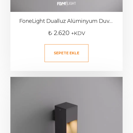
FoneLight Dualluz Alüminyum Duvar Apliği
₺
2.620
+KDV
SEPETE EKLE