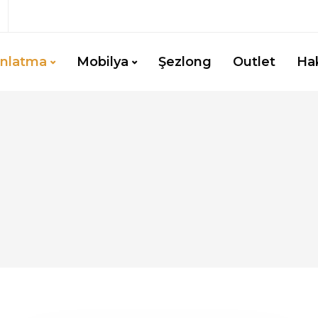
ınlatma
Mobilya
Şezlong
Outlet
Ha