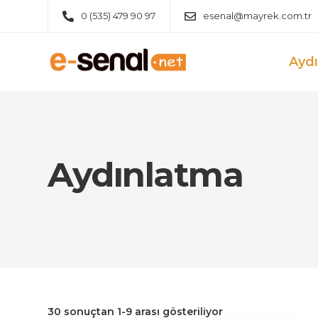
0 (535) 479 90 97
esenal@mayrek.com.tr
Ayd
Aydınlatma
30 sonuçtan 1-9 arası gösteriliyor