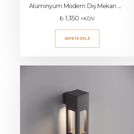
Alüminyum Modern Dış Mekan Duvar Apliği GALA 350
₺
1.350
+KDV
SEPETE EKLE