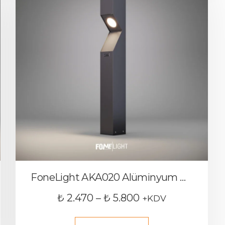
FoneLight AKA020 Alüminyum Dış Mekan Bollard Bahçe Aydınlatması
₺
2.470
–
₺
5.800
+KDV