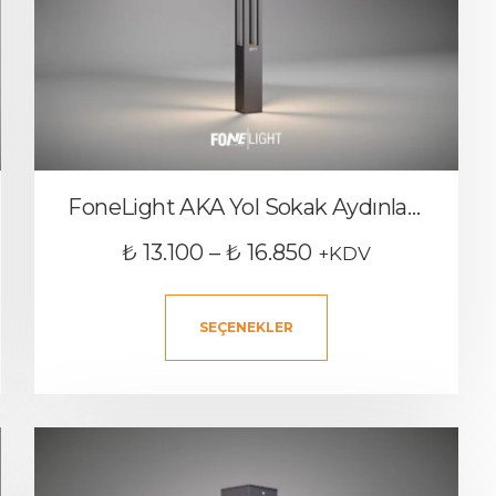
FoneLight AKA Yol Sokak Aydınlatma Direği
₺
13.100
–
₺
16.850
+KDV
SEÇENEKLER