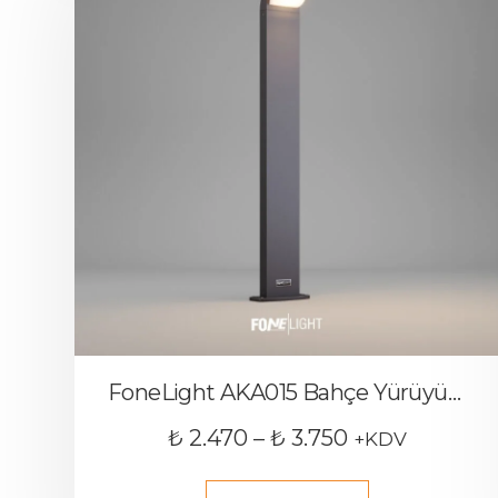
FoneLight AKA015 Bahçe Yürüyüş Yolu Aydınlatma Armatürü
₺
2.470
–
₺
3.750
+KDV