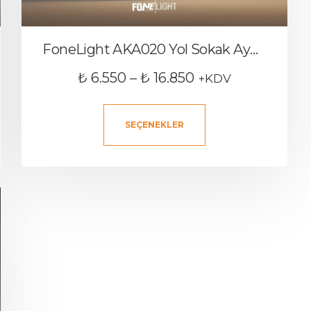
FoneLight AKA020 Yol Sokak Aydınlatma Direği
₺
6.550
–
₺
16.850
+KDV
SEÇENEKLER