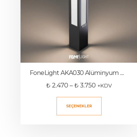
FoneLight AKA030 Alüminyum Dış Mekan Bollard Bahçe Aydınlatması
₺
2.470
–
₺
3.750
+KDV
SEÇENEKLER