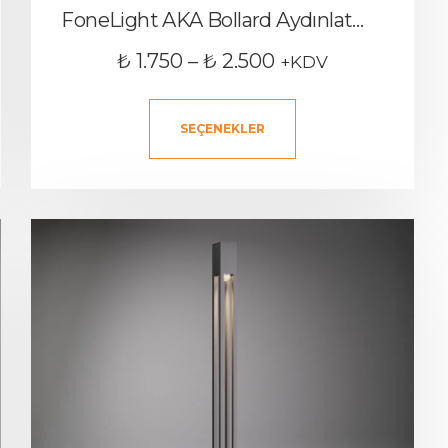
FoneLight AKA Bollard Aydınlatma Bahçe Aydınlatma Armatürü
₺
1.750
–
₺
2.500
+KDV
SEÇENEKLER