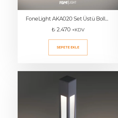
FoneLight AKA020 Set Üstü Bollard Armatür 35cm
₺
2.470
+KDV
SEPETE EKLE