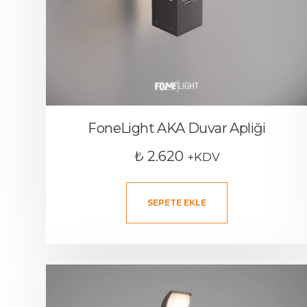
FoneLight AKA Duvar Apliği
₺
2.620
+KDV
SEPETE EKLE