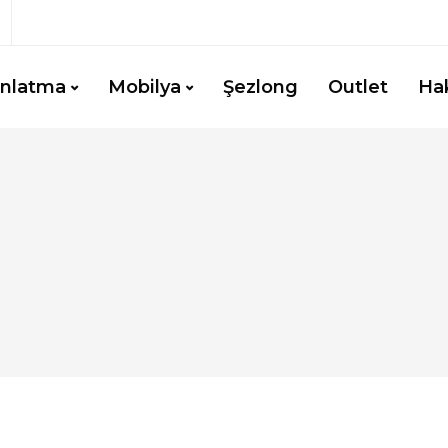
ınlatma
Mobilya
Şezlong
Outlet
Ha