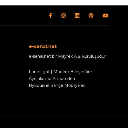
e-senal.net
e-senal.net bir Mayrek A.Ş. kuruluşudur.
FoneLight | Modern Bahçe Çim
Aydınlatma Armatürleri
BySquirrel Bahçe Mobilyaları