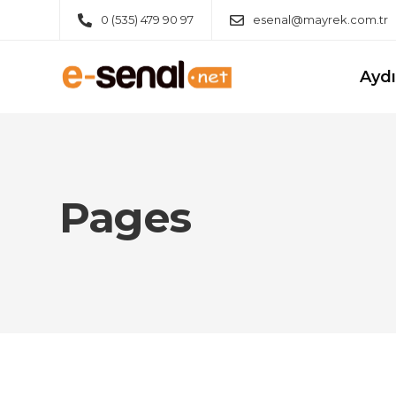
0 (535) 479 90 97
esenal@mayrek.com.tr
Ayd
Pages