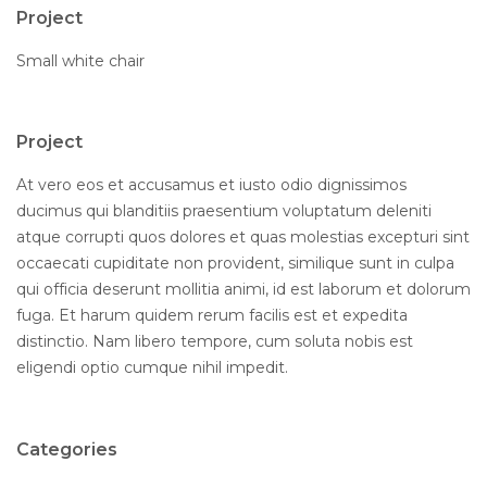
Project
Small white chair
Project
At vero eos et accusamus et iusto odio dignissimos
ducimus qui blanditiis praesentium voluptatum deleniti
atque corrupti quos dolores et quas molestias excepturi sint
occaecati cupiditate non provident, similique sunt in culpa
qui officia deserunt mollitia animi, id est laborum et dolorum
fuga. Et harum quidem rerum facilis est et expedita
distinctio. Nam libero tempore, cum soluta nobis est
eligendi optio cumque nihil impedit.
Categories