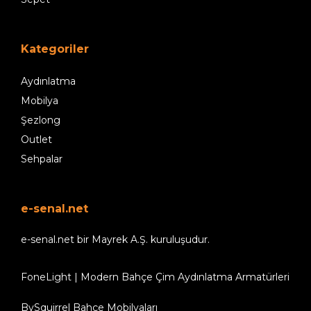
Kategoriler
Aydınlatma
Mobilya
Şezlong
Outlet
Sehpalar
e-senal.net
e-senal.net bir Mayrek A.Ş. kuruluşudur.
FoneLight | Modern Bahçe Çim Aydınlatma Armatürleri
BySquirrel Bahçe Mobilyaları