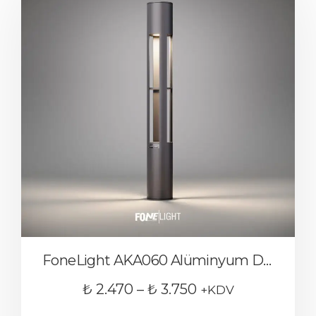
FoneLight AKA060 Alüminyum Dış Mekan Bollard Bahçe Aydınlatması
₺
2.470
–
₺
3.750
+KDV