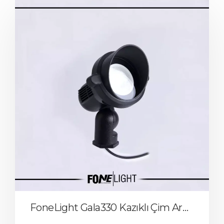
FoneLight Gala330 Kazıklı Çim Armatürü Aydınlatma