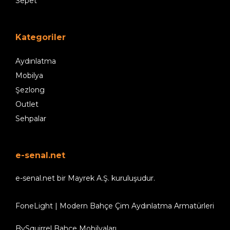
Sepet
Kategoriler
Aydınlatma
Mobilya
Şezlong
Outlet
Sehpalar
e-senal.net
e-senal.net bir Mayrek A.Ş. kuruluşudur.
FoneLight | Modern Bahçe Çim Aydınlatma Armatürleri
BySquirrel Bahçe Mobilyaları