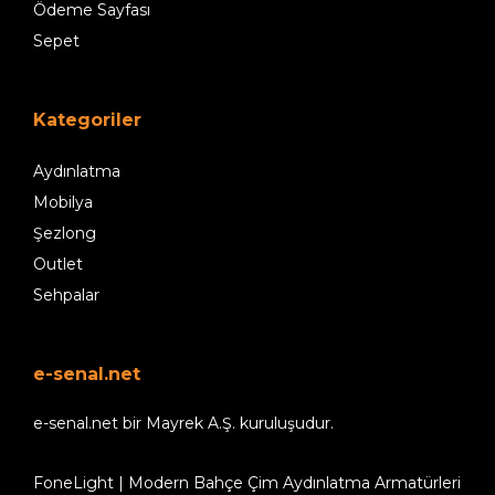
Ödeme Sayfası
Sepet
Kategoriler
Aydınlatma
Mobilya
Şezlong
Outlet
Sehpalar
e-senal.net
e-senal.net bir Mayrek A.Ş. kuruluşudur.
FoneLight | Modern Bahçe Çim Aydınlatma Armatürleri