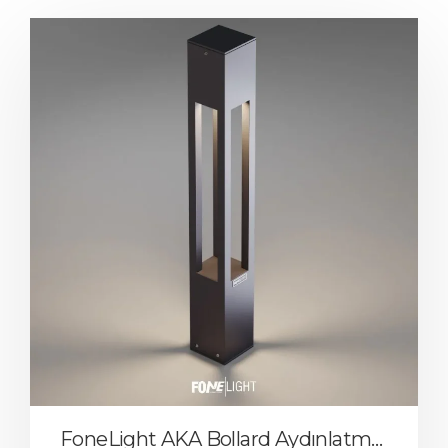
FoneLight AKA Bollard Aydınlatma Bahçe Aydınlatma Armatürü