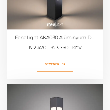
FoneLight AKA030 Alüminyum Dış Mekan Bollard Bahçe Aydınlatması
₺
2.470
–
₺
3.750
+KDV
SEÇENEKLER