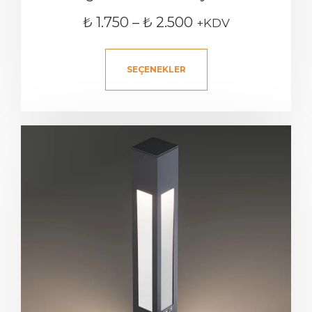
₺
1.750
–
₺
2.500
+KDV
SEÇENEKLER