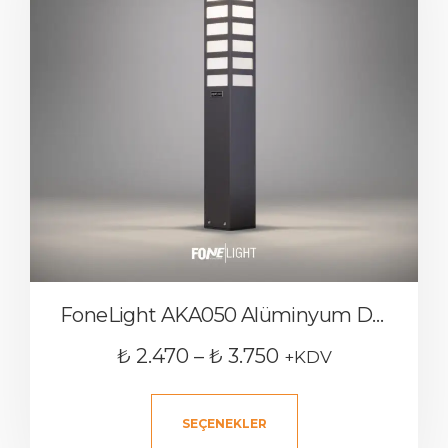
FoneLight AKA050 Alüminyum Dış Mekan Bollard Bahçe Aydınlatması
₺
2.470
–
₺
3.750
+KDV
SEÇENEKLER