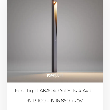
FoneLight AKA040 Yol Sokak Aydınlatma Direği
₺
13.100
–
₺
16.850
+KDV