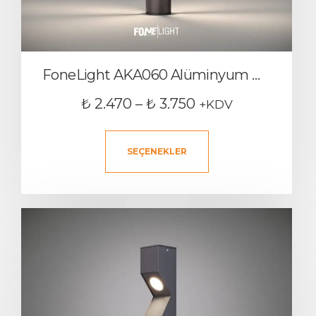
FoneLight AKA060 Alüminyum Dış Mekan Bollard Bahçe Aydınlatması
₺
2.470
–
₺
3.750
+KDV
SEÇENEKLER