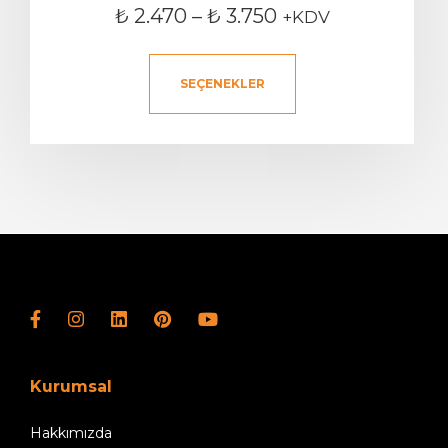
₺
2.470
–
₺
3.750
+KDV
SEÇENEKLER
Kurumsal
Hakkımızda