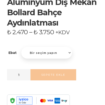
Alüminyum Dış Mekan
Bollard Bahçe
Aydınlatması
₺
2.470
–
₺
3.750
+KDV
Ebat
SEPETE EKLE