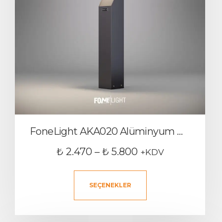
FoneLight AKA020 Alüminyum Dış Mekan Bollard Bahçe Aydınlatması
₺
2.470
–
₺
5.800
+KDV
SEÇENEKLER