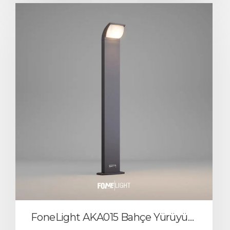
FoneLight AKA015 Bahçe Yürüyüş Yolu Aydınlatma Armatürü